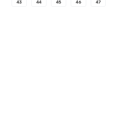
43
44
45
46
47
Lifestyle
Sneakers - Lifestyle
Sneakers New Balance