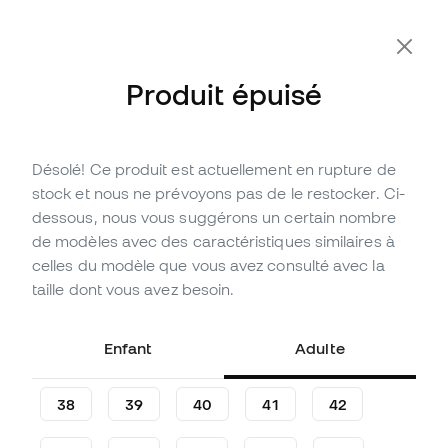
-10 % code FLDAY10
Produit épuisé
Désolé! Ce produit est actuellement en rupture de
Épuisé
Jusqu'à
288
Points Member
stock et nous ne prévoyons pas de le restocker. Ci-
Baskets New Balance 327
dessous, nous vous suggérons un certain nombre
de modèles avec des caractéristiques similaires à
(
2
)
celles du modèle que vous avez consulté avec la
95
,
99
€
taille dont vous avez besoin.
119
,
99
€
-20%
Vous économisez
24,00 €
Enfant
Adulte
38
39
40
41
42