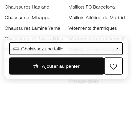
Chaussures Haaland
Maillots FC Barcelona
Chaussures Mbappé
Maillots Atlético de Madrid
Chaussures Lamine Yamal
Vêtements thermiques
Chaussures de foot adidas
Vêtements d’entraînement
Choisissez une taille
Chaussures de foot Nike
Maillots de foot Espagne
Ballons de foot
Maillots de football
Ajouter au panier
Chaussures de foot pour
Imperméables
enfants
Protège-tibias
Gants pour enfant
Vêtements de gardien de
Chaussures pour enfants
but
Vètements pour enfants
Black Friday