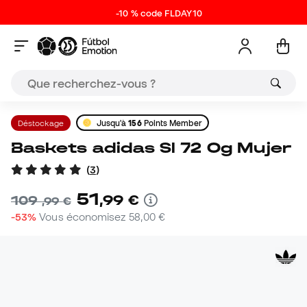
-10 % code FLDAY10
Déstockage
Jusqu'à
156
Points Member
Baskets adidas Sl 72 Og Mujer
(
3
)
51
,
99
€
109
,
99
€
-53%
Vous économisez
58,00 €