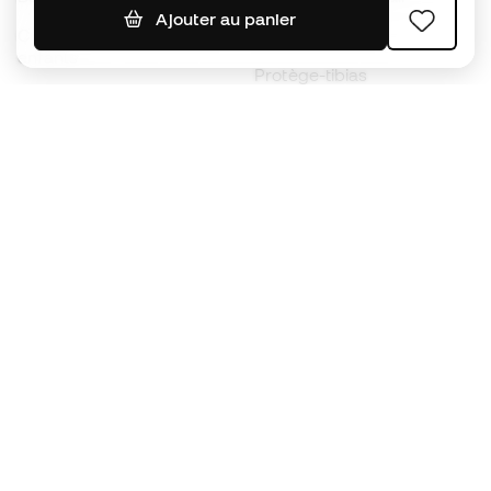
Ajouter au panier
Chaussures de foot pour
Imperméables
enfants
Protège-tibias
Gants pour enfant
Vêtements de gardien de
Chaussures pour enfants
but
Vètements pour enfants
Black Friday
Devenez
Member
dès maintenant
Cumulez des points et économisez sur vos
achats
Accès prioritaire à des produits exclusifs
Rejoignez plus d’un demi-million de membres.