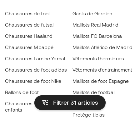
Chaussures de foot
Gants de Gardien
Chaussures de futsal
Maillots Real Madrid
Chaussures Haaland
Maillots FC Barcelona
Chaussures Mbappé
Maillots Atlético de Madrid
Chaussures Lamine Yamal
Vêtements thermiques
Chaussures de foot adidas
Vêtements d’entraînement
Chaussures de foot Nike
Maillots de foot Espagne
Ballons de foot
Maillots de football
Filtrer 31
articles
Chaussures de foot pour
Imperméables
enfants
Protège-tibias
Gants pour enfant
Vêtements de gardien de
Chaussures pour enfants
but