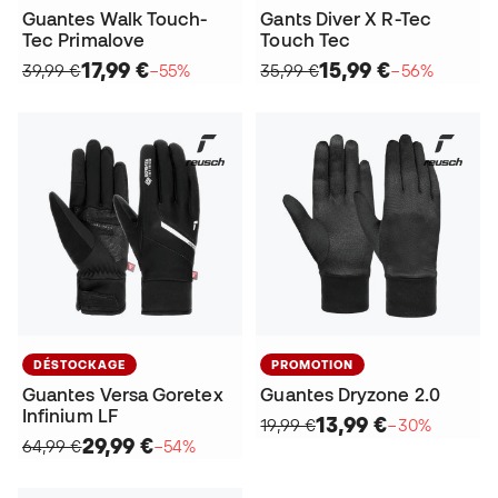
Guantes Walk Touch-
Gants Diver X R-Tec
Tec Primalove
Touch Tec
17,99 €
15,99 €
39,99 €
−55%
35,99 €
−56%
DÉSTOCKAGE
PROMOTION
Guantes Versa Goretex
Guantes Dryzone 2.0
Infinium LF
13,99 €
19,99 €
−30%
29,99 €
64,99 €
−54%