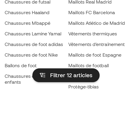
Chaussures de futsal
Maillots Real Madrid
Chaussures Haaland
Maillots FC Barcelona
Chaussures Mbappé
Maillots Atlético de Madrid
Chaussures Lamine Yamal
Vêtements thermiques
Chaussures de foot adidas
Vêtements d’entraînement
Chaussures de foot Nike
Maillots de foot Espagne
Ballons de foot
Maillots de football
Filtrer 12
articles
Chaussures de foot pour
Imperméables
enfants
Protège-tibias
Gants pour enfant
Vêtements de gardien de
Chaussures pour enfants
but
Vètements pour enfants
Black Friday