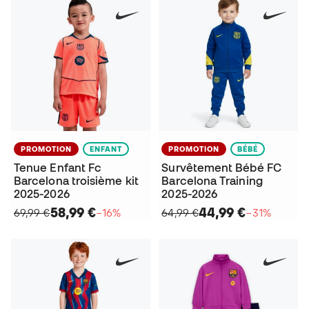
PROMOTION
ENFANT
PROMOTION
BÉBÉ
Tenue Enfant Fc
Survêtement Bébé FC
Barcelona troisième kit
Barcelona Training
2025-2026
2025-2026
58,99 €
44,99 €
69,99 €
−16%
64,99 €
−31%