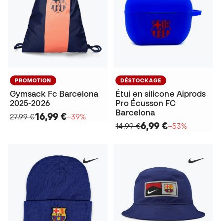
PROMOTION
DÉSTOCKAGE
Gymsack Fc Barcelona
Étui en silicone Aiprods
2025-2026
Pro Écusson FC
Barcelona
16,99 €
27,99 €
−39%
6,99 €
14,99 €
−53%