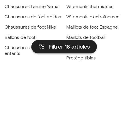
Chaussures Lamine Yamal
Vêtements thermiques
Chaussures de foot adidas
Vêtements d’entraînement
Chaussures de foot Nike
Maillots de foot Espagne
Ballons de foot
Maillots de football
Filtrer 18
articles
Chaussures de foot pour
Imperméables
enfants
Protège-tibias
Gants pour enfant
Vêtements de gardien de
Chaussures pour enfants
but
Vètements pour enfants
Black Friday
Devenez
Member
dès maintenant