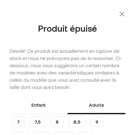
-10 % code FLDAY10
Produit épuisé
Désolé! Ce produit est actuellement en rupture de
Épuisé
Jusqu'à
216
Points Member
stock et nous ne prévoyons pas de le restocker. Ci-
Gants adidas Copa Pro
dessous, nous vous suggérons un certain nombre
de modèles avec des caractéristiques similaires à
(
7
)
celles du modèle que vous avez consulté avec la
71
,
99
€
taille dont vous avez besoin.
119
,
99
€
-40%
Vous économisez
48,00 €
Enfant
Adulte
7
7,5
8
8,5
9