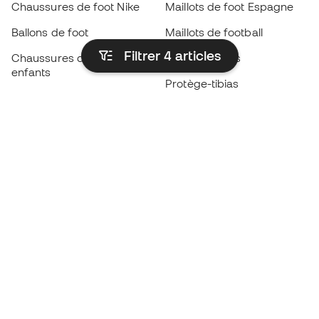
Chaussures de foot Nike
Maillots de foot Espagne
Ballons de foot
Maillots de football
Filtrer 4
articles
Chaussures de foot pour
Imperméables
enfants
Protège-tibias
Gants pour enfant
Vêtements de gardien de
Chaussures pour enfants
but
Vètements pour enfants
Black Friday
Devenez
Member
dès maintenant
Cumulez des points et économisez sur vos
achats
Accès prioritaire à des produits exclusifs