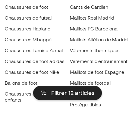
Chaussures de foot
Gants de Gardien
Chaussures de futsal
Maillots Real Madrid
Chaussures Haaland
Maillots FC Barcelona
Chaussures Mbappé
Maillots Atlético de Madrid
Chaussures Lamine Yamal
Vêtements thermiques
Chaussures de foot adidas
Vêtements d’entraînement
Chaussures de foot Nike
Maillots de foot Espagne
Ballons de foot
Maillots de football
Filtrer 12
articles
Chaussures de foot pour
Imperméables
enfants
Protège-tibias
Gants pour enfant
Vêtements de gardien de
Chaussures pour enfants
but
Vètements pour enfants
Black Friday