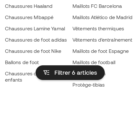
Chaussures Haaland
Maillots FC Barcelona
Chaussures Mbappé
Maillots Atlético de Madrid
Chaussures Lamine Yamal
Vêtements thermiques
Chaussures de foot adidas
Vêtements d’entraînement
Chaussures de foot Nike
Maillots de foot Espagne
Ballons de foot
Maillots de football
Filtrer 6
articles
Chaussures de foot pour
Imperméables
enfants
Protège-tibias
Gants pour enfant
Vêtements de gardien de
Chaussures pour enfants
but
Vètements pour enfants
Black Friday