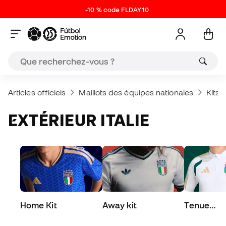
-10 % code FLDAY10
Articles officiels
Maillots des équipes nationales
Kits e
EXTÉRIEUR ITALIE
Home Kit
Away kit
Tenue
d’entraîn