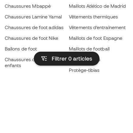
Chaussures Mbappé
Maillots Atlético de Madrid
Chaussures Lamine Yamal
Vêtements thermiques
Chaussures de foot adidas
Vêtements d’entraînement
Chaussures de foot Nike
Maillots de foot Espagne
Ballons de foot
Maillots de football
Filtrer 0
articles
Chaussures de foot pour
Imperméables
enfants
Protège-tibias
Gants pour enfant
Vêtements de gardien de
Chaussures pour enfants
but
Vètements pour enfants
Black Friday
Devenez