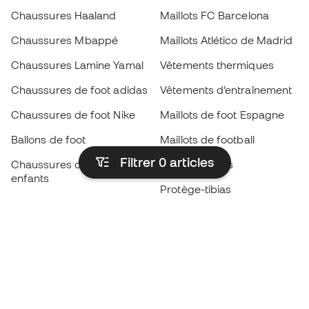
Chaussures Haaland
Maillots FC Barcelona
Chaussures Mbappé
Maillots Atlético de Madrid
Chaussures Lamine Yamal
Vêtements thermiques
Chaussures de foot adidas
Vêtements d’entraînement
Chaussures de foot Nike
Maillots de foot Espagne
Ballons de foot
Maillots de football
Filtrer 0
articles
Chaussures de foot pour
Imperméables
enfants
Protège-tibias
Gants pour enfant
Vêtements de gardien de
Chaussures pour enfants
but
Vètements pour enfants
Black Friday