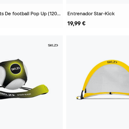
But Set 2 Buts De football Pop Up (120X80X80Cm)
Entrenador Star-Kick
19,99 €