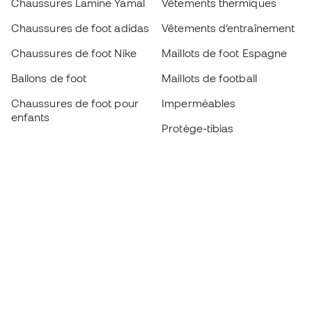
Chaussures Lamine Yamal
Vêtements thermiques
Chaussures de foot adidas
Vêtements d’entraînement
Chaussures de foot Nike
Maillots de foot Espagne
Ballons de foot
Maillots de football
Chaussures de foot pour
Imperméables
enfants
Protège-tibias
Gants pour enfant
Vêtements de gardien de
Chaussures pour enfants
but
Vètements pour enfants
Black Friday
Devenez
Member
dès maintenant