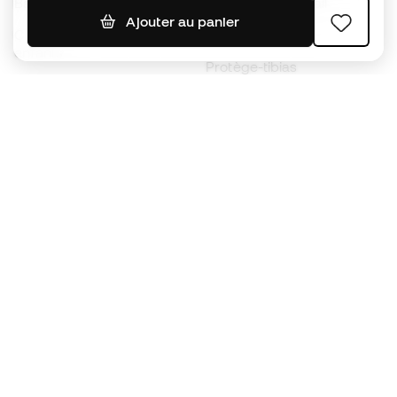
Ballons de foot
Maillots de football
Ajouter au panier
Chaussures de foot pour
Imperméables
enfants
Protège-tibias
Gants pour enfant
Vêtements de gardien de
Chaussures pour enfants
but
Vètements pour enfants
Black Friday
Devenez
Member
dès maintenant
Cumulez des points et économisez sur vos
achats
Accès prioritaire à des produits exclusifs
Rejoignez plus d’un demi-million de membres.