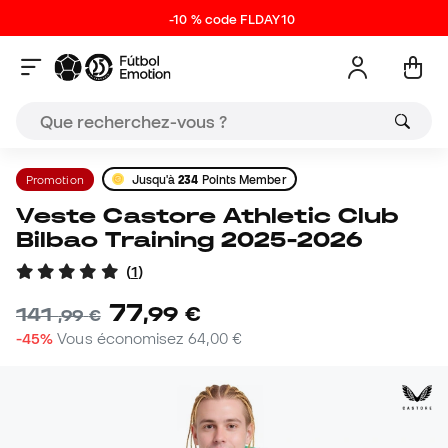
-10 % code FLDAY10
Promotion
Jusqu'à
234
Points Member
Veste Castore Athletic Club
Bilbao Training 2025-2026
(
1
)
77
,
99
€
141
,
99
€
-45%
Vous économisez
64,00 €