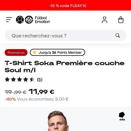
-10 % code FLDAY10
Promotion
Jusqu'à
36
Points Member
T-Shirt Soka Première couche
Soul m/l
(
5
)
11
,
99
€
19
,
99
€
-40%
Vous économisez
8,00 €