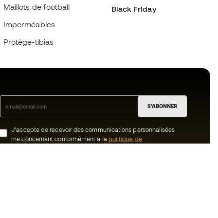
Maillots de football
Black Friday
Imperméables
Protège-tibias
S'ABONNER
J’accepte de recevoir des communications personnalisées
me concernant conformément à la
politique de
confidentialité
de Sports Emotion.
ion
#BeTheBest