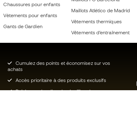
Chaussures pour enfants
Maillots Atlético de Madrid
Vètements pour enfants
Vêtements thermiques
Gants de Gardien
Vêtements d’entraînement
Cumulez des points et économisez sur vos
achats
Accès prioritaire à des produits exclusifs
Rejoignez plus d’un demi-million de
membres.
Besoin d'aide ?
Fútbol Emot