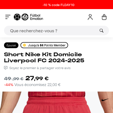
-10 % code FLDAY10
Épuisé
Jusqu'à
84
Points Member
Short Nike Kit Domicile
Liverpool FC 2024-2025
Soyez le premier à partager votre avis
27
,
99
€
49
,
99
€
-44%
Vous économisez
22,00 €