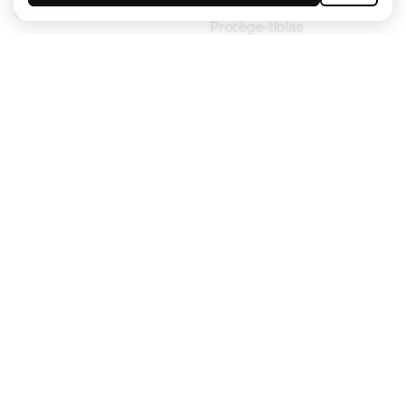
enfants
Protège-tibias
Gants pour enfant
Vêtements de gardien de
Chaussures pour enfants
but
Vètements pour enfants
Black Friday
Devenez
Member
dès maintenant
Cumulez des points et économisez sur vos
achats
Accès prioritaire à des produits exclusifs
Rejoignez plus d’un demi-million de membres.