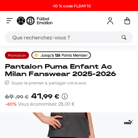
-10 % code FLDAY10
Promotion
Jusqu'à
126
Points Member
Pantalon Puma Enfant Ac
Milan Fanswear 2025-2026
Soyez le premier à partager votre avis
41
,
99
€
69
,
99
€
-40%
Vous économisez
28,00 €