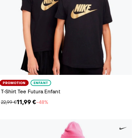
PROMOTION
ENFANT
T-Shirt Tee Futura Enfant
11,99 €
22,99 €
−48%