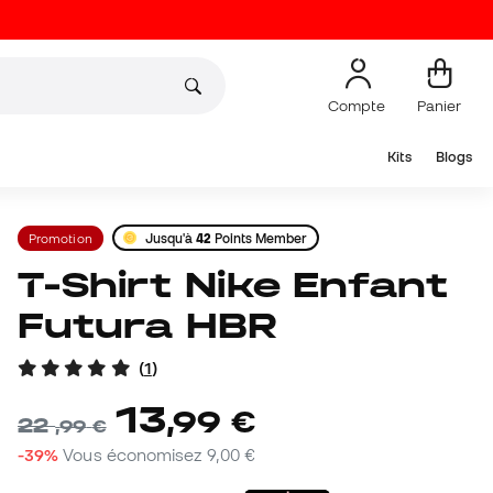
Compte
Panier
Kits
Blogs
Promotion
Jusqu'à
42
Points Member
T-Shirt Nike Enfant
Futura HBR
(
1
)
13
,
99
€
22
,
99
€
-39%
Vous économisez
9,00 €