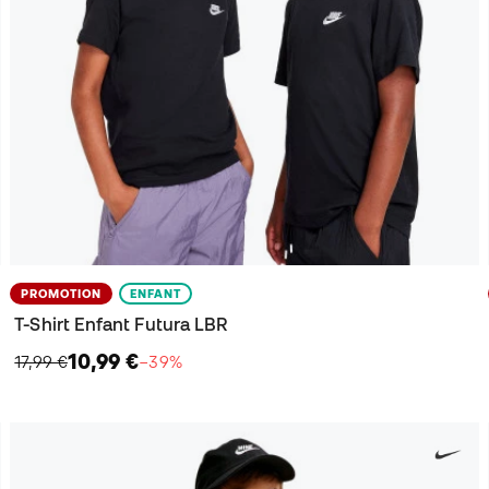
PROMOTION
ENFANT
T-Shirt Enfant Futura LBR
10,99 €
17,99 €
−39%