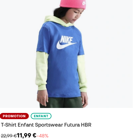
PROMOTION
ENFANT
T-Shirt Enfant Sportswear Futura HBR
11,99 €
22,99 €
−48%