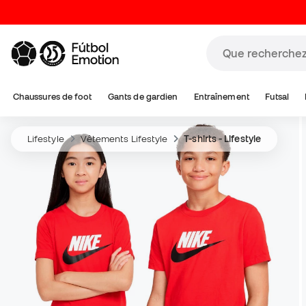
Chaussures de foot
Gants de gardien
Entraînement
Futsal
Lifestyle
Vêtements Lifestyle
T-shirts - Lifestyle