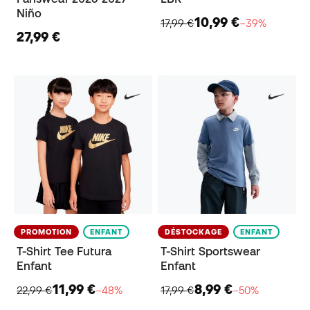
Niño
10,99 €
17,99 €
−39%
27,99 €
PROMOTION
ENFANT
DÉSTOCKAGE
ENFANT
T-Shirt Tee Futura
T-Shirt Sportswear
Enfant
Enfant
11,99 €
8,99 €
22,99 €
−48%
17,99 €
−50%