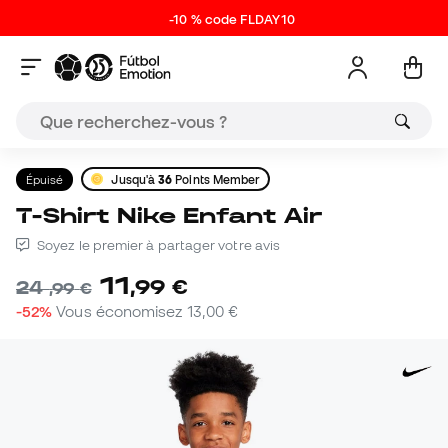
-10 % code FLDAY10
Épuisé
Jusqu'à
36
Points Member
T-Shirt Nike Enfant Air
Soyez le premier à partager votre avis
11
,
99
€
24
,
99
€
-52%
Vous économisez
13,00 €