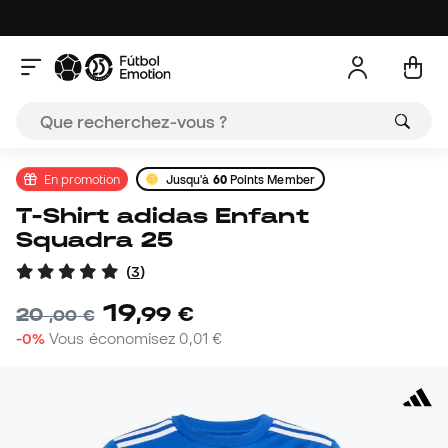
En promotion
Jusqu'à
60
Points Member
T-Shirt adidas Enfant
Squadra 25
(
3
)
19
,
99
€
20
,
00
€
-0%
Vous économisez
0,01 €