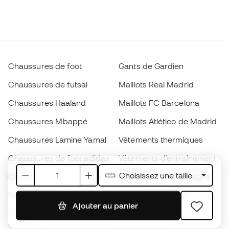
Chaussures de foot
Gants de Gardien
Chaussures de futsal
Maillots Real Madrid
Chaussures Haaland
Maillots FC Barcelona
Chaussures Mbappé
Maillots Atlético de Madrid
Chaussures Lamine Yamal
Vêtements thermiques
Chaussures de foot adidas
Vêtements d’entraînement
Choisissez une taille
Chaussures de foot Nike
Maillots de foot Espagne
Ballons de foot
Maillots de football
Ajouter au panier
Chaussures de foot pour
Imperméables
enfants