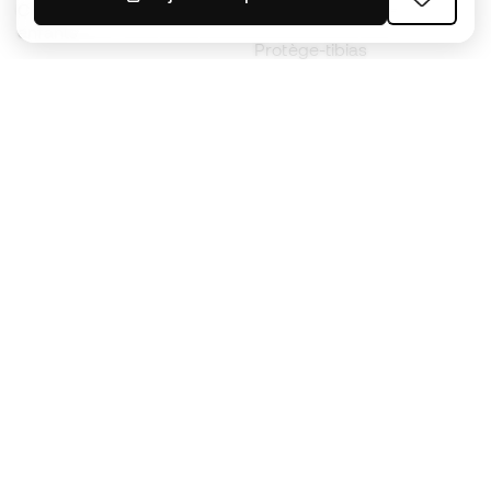
Chaussures de foot pour
Imperméables
enfants
Protège-tibias
Gants pour enfant
Vêtements de gardien de
Chaussures pour enfants
but
Vètements pour enfants
Black Friday
Devenez
Member
dès maintenant
Cumulez des points et économisez sur vos
achats
Accès prioritaire à des produits exclusifs
Rejoignez plus d’un demi-million de membres.