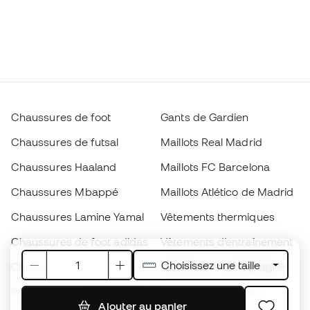
Chaussures de foot
Gants de Gardien
Chaussures de futsal
Maillots Real Madrid
Chaussures Haaland
Maillots FC Barcelona
Chaussures Mbappé
Maillots Atlético de Madrid
Chaussures Lamine Yamal
Vêtements thermiques
Chaussures de foot adidas
Vêtements d’entraînement
Choisissez une taille
Chaussures de foot Nike
Maillots de foot Espagne
Ballons de foot
Maillots de football
Ajouter au panier