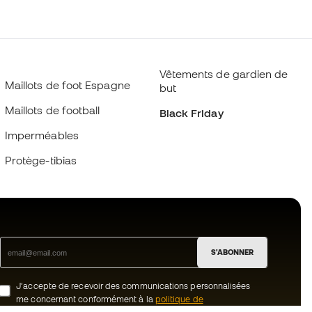
Vêtements de gardien de
Maillots de foot Espagne
but
Maillots de football
Black Friday
Imperméables
Protège-tibias
S'ABONNER
J’accepte de recevoir des communications personnalisées
me concernant conformément à la
politique de