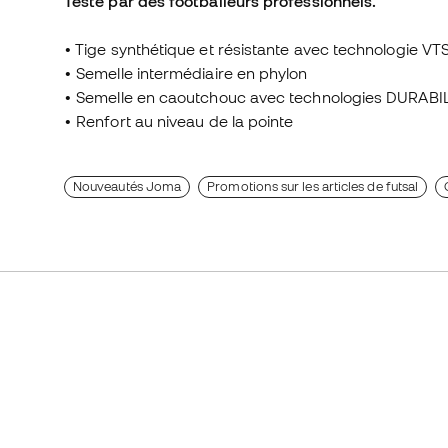
Testé par des footballeurs professionnels.
•
Tige synthétique et résistante avec technologie VT
•
Semelle intermédiaire en phylon
•
Semelle en caoutchouc avec technologies DURABI
•
Renfort au niveau de la pointe
Nouveautés Joma
Promotions sur les articles de futsal