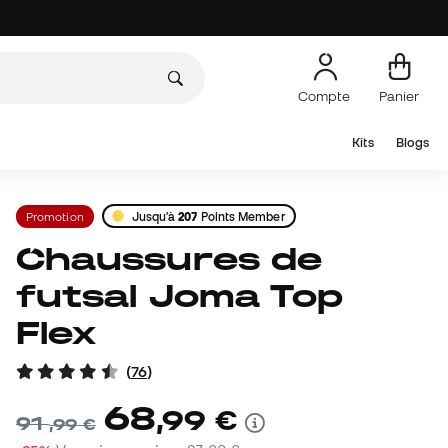
Compte
Panier
Kits
Blogs
Promotion
Jusqu'à
207
Points Member
Chaussures de
futsal Joma Top
Flex
(
76
)
68
,
99
€
91
,
99
€