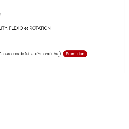
S
LITY, FLEXO et ROTATION
Chaussures de futsal d'Amandinha
Promotion