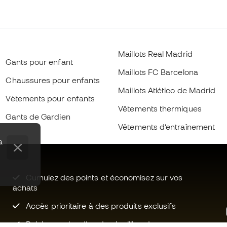
Maillots Real Madrid
Gants pour enfant
Maillots FC Barcelona
Chaussures pour enfants
Maillots Atlético de Madrid
Vètements pour enfants
Vêtements thermiques
Gants de Gardien
Vêtements d’entraînement
a
Cumulez des points et économisez sur vos
achats
Accès prioritaire à des produits exclusifs
Rejoignez plus d’un demi-million de