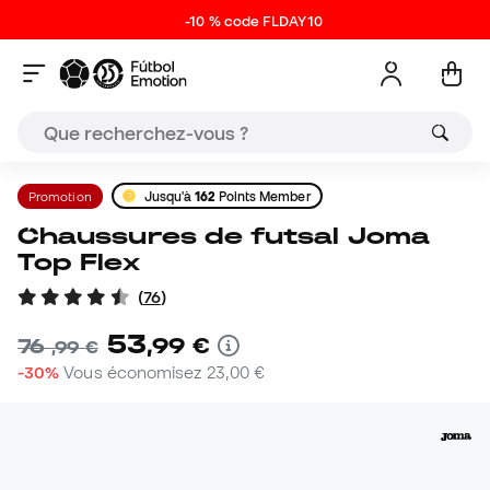
-10 % code FLDAY10
Promotion
Jusqu'à
162
Points Member
Chaussures de futsal Joma
Top Flex
(
76
)
53
,
99
€
76
,
99
€
-30%
Vous économisez
23,00 €