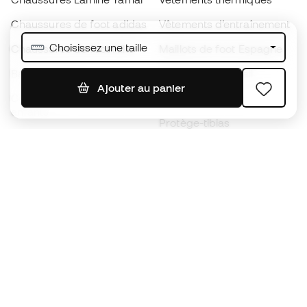
Chaussures de foot adidas
Vêtements d’entraînement
Choisissez une taille
Chaussures de foot Nike
Maillots de foot Espagne
Ballons de foot
Maillots de football
Ajouter au panier
Chaussures de foot pour
Imperméables
enfants
Protège-tibias
Gants pour enfant
Vêtements de gardien de
Chaussures pour enfants
but
Vètements pour enfants
Black Friday
Devenez
Member
dès maintenant