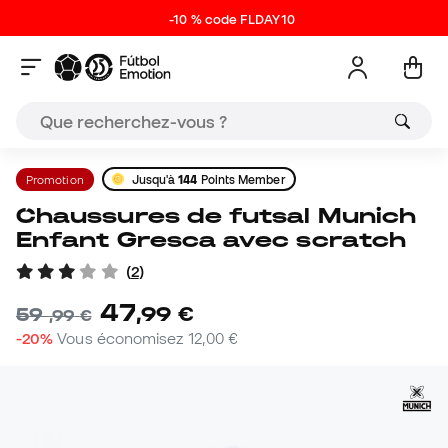
-10 % code FLDAY10
Promotion
Jusqu'à
144
Points Member
Chaussures de futsal Munich
Enfant Gresca avec scratch
(
2
)
47
,
99
€
59
,
99
€
-20%
Vous économisez
12,00 €