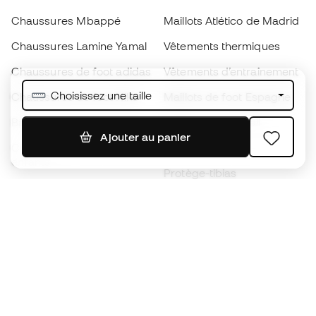
Chaussures Mbappé
Maillots Atlético de Madrid
Chaussures Lamine Yamal
Vêtements thermiques
Chaussures de foot adidas
Vêtements d’entraînement
Choisissez une taille
Chaussures de foot Nike
Maillots de foot Espagne
Ballons de foot
Maillots de football
Ajouter au panier
Chaussures de foot pour
Imperméables
enfants
Protège-tibias
Gants pour enfant
Vêtements de gardien de
Chaussures pour enfants
but
Vètements pour enfants
Black Friday
Devenez