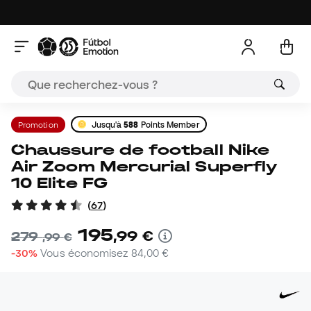
Promotion
Jusqu'à
588
Points Member
Chaussure de football Nike
Air Zoom Mercurial Superfly
10 Elite FG
(
67
)
195
,
99
€
279
,
99
€
-30%
Vous économisez
84,00 €