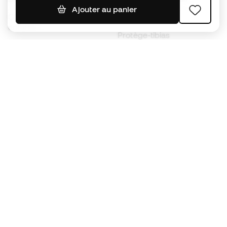
Ajouter au panier
Chaussures de foot pour
Imperméables
enfants
Protège-tibias
Gants pour enfant
Vêtements de gardien de
Chaussures pour enfants
but
Vètements pour enfants
Black Friday
Devenez
Member
dès maintenant
Cumulez des points et économisez sur vos
achats
Accès prioritaire à des produits exclusifs
Rejoignez plus d’un demi-million de membres.