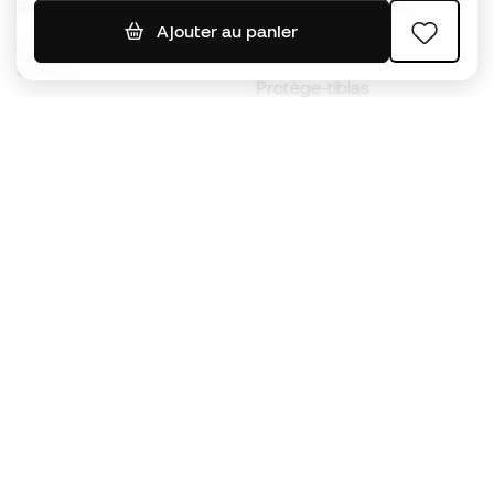
Ballons de foot
Maillots de football
Ajouter au panier
Chaussures de foot pour
Imperméables
enfants
Protège-tibias
Gants pour enfant
Vêtements de gardien de
Chaussures pour enfants
but
Vètements pour enfants
Black Friday
Devenez
Member
dès maintenant
Cumulez des points et économisez sur vos
achats
Accès prioritaire à des produits exclusifs
Rejoignez plus d’un demi-million de membres.