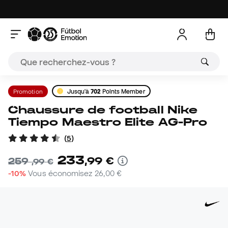
Promotion
Jusqu'à
702
Points Member
Chaussure de football Nike
Tiempo Maestro Elite AG-Pro
(
5
)
233
,
99
€
259
,
99
€
-10%
Vous économisez
26,00 €