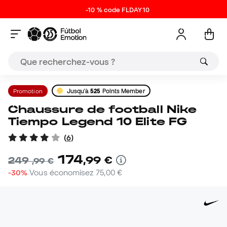
-10 % code FLDAY10
Promotion
Jusqu'à
525
Points Member
Chaussure de football Nike
Tiempo Legend 10 Elite FG
(
6
)
174
,
99
€
249
,
99
€
-30%
Vous économisez
75,00 €