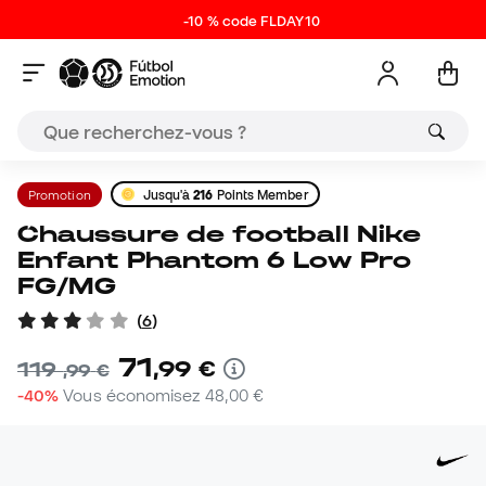
-10 % code FLDAY10
Promotion
Jusqu'à
216
Points Member
Chaussure de football Nike
Enfant Phantom 6 Low Pro
FG/MG
(
6
)
71
,
99
€
119
,
99
€
-40%
Vous économisez
48,00 €