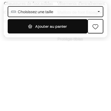
Chaussures de foot adidas
Vêtements d’entraînement
Choisissez une taille
Chaussures de foot Nike
Maillots de foot Espagne
Ballons de foot
Maillots de football
Ajouter au panier
Chaussures de foot pour
Imperméables
enfants
Protège-tibias
Gants pour enfant
Vêtements de gardien de
Chaussures pour enfants
but
Vètements pour enfants
Black Friday
Devenez
Member
dès maintenant
Cumulez des points et économisez sur vos