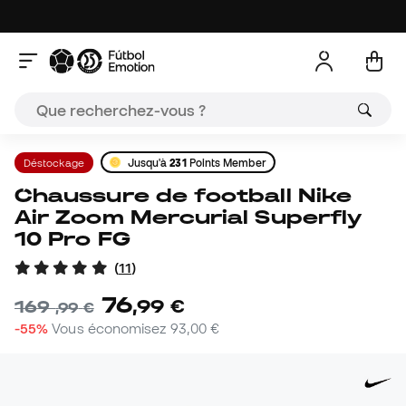
Déstockage
Jusqu'à
231
Points Member
Chaussure de football Nike
Air Zoom Mercurial Superfly
10 Pro FG
(
11
)
76
,
99
€
169
,
99
€
-55%
Vous économisez
93,00 €