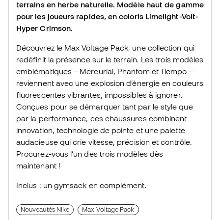
terrains en herbe naturelle
. Modèle
haut de gamme
pour les joueurs rapides, en coloris
Limelight-Volt-
Hyper Crimson
.
Découvrez le
Max Voltage Pack
, une collection qui
redéfinit la
présence sur le terrain
. Les trois modèles
emblématiques –
Mercurial, Phantom et Tiempo
–
reviennent avec une
explosion d’énergie
en couleurs
fluorescentes vibrantes
, impossibles à ignorer.
Conçues pour se démarquer tant par le
style
que
par la
performance
, ces chaussures combinent
innovation, technologie de pointe
et une
palette
audacieuse
qui crie
vitesse, précision et contrôle
.
Procurez-vous l’un des trois modèles dès
maintenant !
Inclus :
un
gymsack
en complément.
Nouveautés Nike
Max Voltage Pack