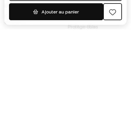
Ballons de foot
Maillots de football
Ajouter au panier
Chaussures de foot pour
Imperméables
enfants
Protège-tibias
Gants pour enfant
Vêtements de gardien de
Chaussures pour enfants
but
Vètements pour enfants
Black Friday
Devenez
Member
dès maintenant
Cumulez des points et économisez sur vos
achats
Accès prioritaire à des produits exclusifs