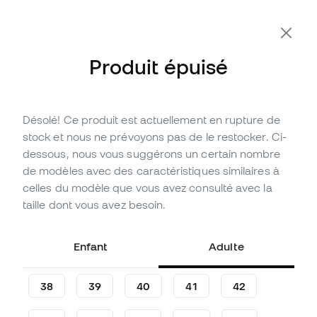
-10 % code FLDAY10
Produit épuisé
Désolé! Ce produit est actuellement en rupture de
Épuisé
Jusqu'à
240
Points Member
stock et nous ne prévoyons pas de le restocker. Ci-
Chaussure de football Nike
dessous, nous vous suggérons un certain nombre
Air Zoom Mercurial Superfly
de modèles avec des caractéristiques similaires à
10 Pro FG
celles du modèle que vous avez consulté avec la
taille dont vous avez besoin.
(
11
)
79
,
99
€
169
,
99
€
Enfant
Adulte
-53%
Vous économisez
90,00 €
38
39
40
41
42