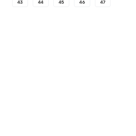
43
44
45
46
47
Crampons
Crampons Nike
Nike Mercurial
Crampon