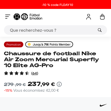
-10 % code FLDAY10
Promotion
Jusqu'à
714
Points Member
Chaussure de football Nike
Air Zoom Mercurial Superfly
10 Elite AG-Pro
(
64
)
237
,
99
€
279
,
99
€
-15%
Vous économisez
42,00 €