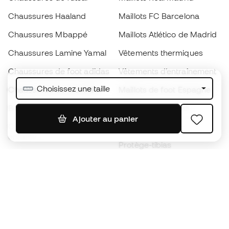
Chaussures Haaland
Maillots FC Barcelona
Chaussures Mbappé
Maillots Atlético de Madrid
Chaussures Lamine Yamal
Vêtements thermiques
Chaussures de foot adidas
Vêtements d’entraînement
Choisissez une taille
Chaussures de foot Nike
Maillots de foot Espagne
Ballons de foot
Maillots de football
Ajouter au panier
Chaussures de foot pour
Imperméables
enfants
Protège-tibias
Gants pour enfant
Vêtements de gardien de
Chaussures pour enfants
but
Vètements pour enfants
Black Friday