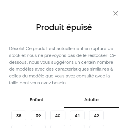
-10 % code FLDAY10
Produit épuisé
Désolé! Ce produit est actuellement en rupture de
Épuisé
Jusqu'à
420
Points Member
stock et nous ne prévoyons pas de le restocker. Ci-
Chaussure de football Nike
dessous, nous vous suggérons un certain nombre
Air Zoom Mercurial Superfly
de modèles avec des caractéristiques similaires à
10 Elite AG-Pro
celles du modèle que vous avez consulté avec la
taille dont vous avez besoin.
(
64
)
139
,
99
€
279
,
99
€
Enfant
Adulte
-50%
Vous économisez
140,00 €
38
39
40
41
42