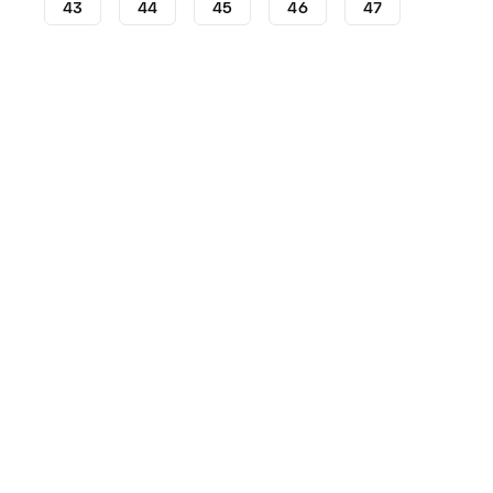
43
44
45
46
47
Crampons
Crampons Nike
Nike Mercurial
Crampon