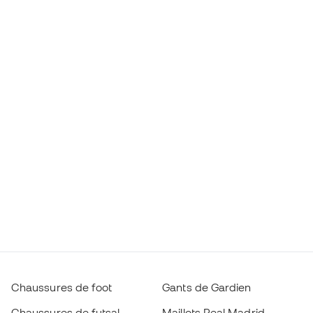
Chaussures de foot
Gants de Gardien
Chaussures de futsal
Maillots Real Madrid