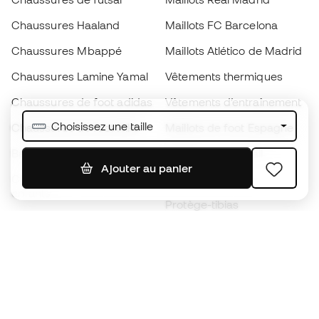
Chaussures Haaland
Maillots FC Barcelona
Chaussures Mbappé
Maillots Atlético de Madrid
Chaussures Lamine Yamal
Vêtements thermiques
Chaussures de foot adidas
Vêtements d’entraînement
Choisissez une taille
Chaussures de foot Nike
Maillots de foot Espagne
Ballons de foot
Maillots de football
Ajouter au panier
Chaussures de foot pour
Imperméables
enfants
Protège-tibias
Gants pour enfant
Vêtements de gardien de
Chaussures pour enfants
but
Vètements pour enfants
Black Friday