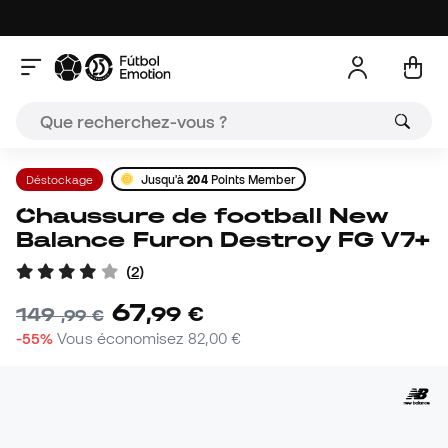
Déstockage
Jusqu'à
204
Points Member
Chaussure de football New
Balance Furon Destroy FG V7+
(
2
)
67
,
99
€
149
,
99
€
-55%
Vous économisez
82,00 €