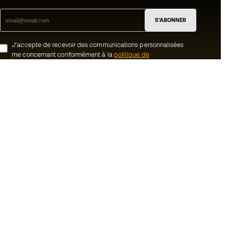
S'ABONNER
J’accepte de recevoir des communications personnalisées
me concernant conformément à la
politique de
confidentialité
de Sports Emotion.
ion
#BeTheBest
uté Member
Chez Sports Emotion, nous encourageons
une culture de vie sportive axée sur le
tre équipe
bien-être total de l’athlète, grâce à un
écosystème construit autour de la
énérales de vente
spécialisation de chacune des marques
qui composent le groupe.
cookies
Voir tous les magasins