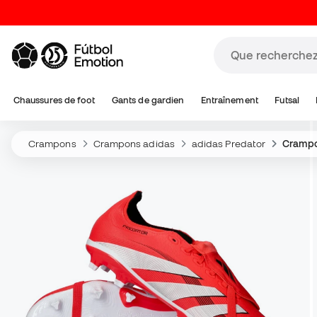
Chaussures de foot
Gants de gardien
Entraînement
Futsal
Crampons
Crampons adidas
adidas Predator
Crampo