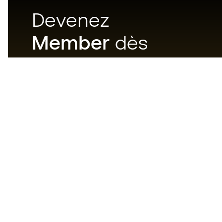
Devenez
Member
dès
maintenant
Téléchargez maintenant
l'application pour les
passionnés du matériel de foot
et profitez d'un achat plus
rapide et pratique.