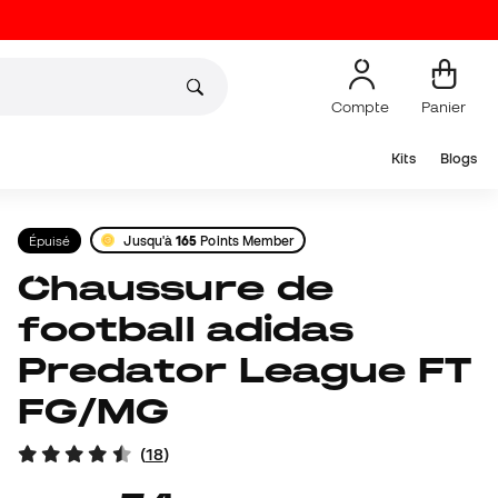
Compte
Panier
Kits
Blogs
Épuisé
Jusqu'à
165
Points Member
Chaussure de
football adidas
Predator League FT
FG/MG
(
18
)