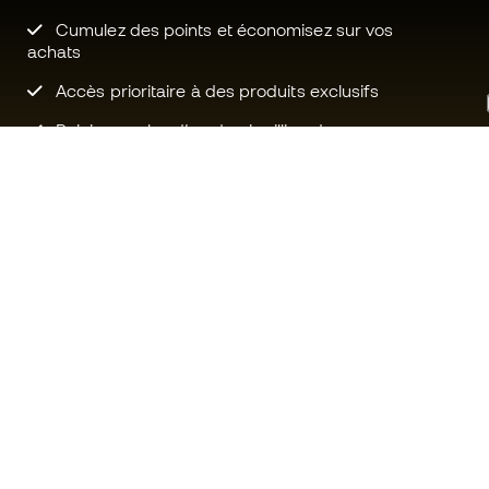
Cumulez des points et économisez sur vos
achats
Accès prioritaire à des produits exclusifs
Rejoignez plus d’un demi-million de
membres.
Besoin d'aide ?
Fútbol Emot
Service client
La communa
Échanges et retours
Rejoignez no
Guide de l'équipement de football
Conditions g
Guide des tailles
Politique de 