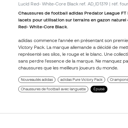
Lucid Red- White-Core Black
ref. AD_ID1319
| réf. fo
Chaussures de football adidas Predator League FT
lacets pour utilisation sur terrains en gazon nature
Red- White-Core Black
.
adidas commence l'année en présentant son premier 
Victory Pack. La marque allemande a décidé de mett
représenté ses silos, le rouge et le blanc. Une colle
sans perdre l'essence de la marque. Ne manquez pas 
chaussures que les meilleurs joueurs du monde.
Nouveautés adidas
adidas Pure Victory Pack
Crampons 
Chaussures de football avec languette
Épuisé