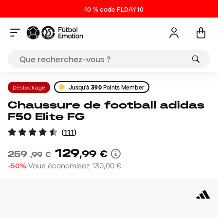
-10 % code FLDAY10
Déstockage
Jusqu'à
390
Points Member
Chaussure de football adidas
F50 Elite FG
(
111
)
129
,
99
€
259
,
99
€
-50%
Vous économisez
130,00 €