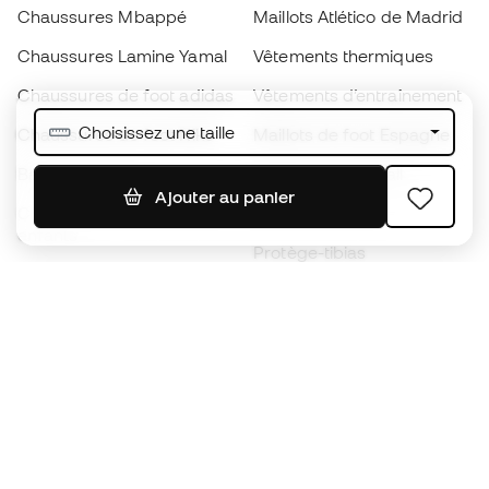
Chaussures Mbappé
Maillots Atlético de Madrid
Chaussures Lamine Yamal
Vêtements thermiques
Chaussures de foot adidas
Vêtements d’entraînement
Choisissez une taille
Chaussures de foot Nike
Maillots de foot Espagne
Ballons de foot
Maillots de football
Ajouter au panier
Chaussures de foot pour
Imperméables
enfants
Protège-tibias
Gants pour enfant
Vêtements de gardien de
Chaussures pour enfants
but
Vètements pour enfants
Black Friday
Devenez