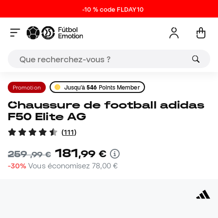
-10 % code FLDAY10
Promotion
Jusqu'à
546
Points Member
Chaussure de football adidas
F50 Elite AG
(
111
)
181
,
99
€
259
,
99
€
-30%
Vous économisez
78,00 €