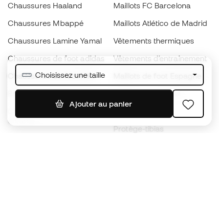
Chaussures Haaland
Maillots FC Barcelona
Chaussures Mbappé
Maillots Atlético de Madrid
Chaussures Lamine Yamal
Vêtements thermiques
Chaussures de foot adidas
Vêtements d’entraînement
Choisissez une taille
Chaussures de foot Nike
Maillots de foot Espagne
Ballons de foot
Maillots de football
Ajouter au panier
Chaussures de foot pour
Imperméables
enfants
Protège-tibias
Gants pour enfant
Vêtements de gardien de
Chaussures pour enfants
but
Vètements pour enfants
Black Friday