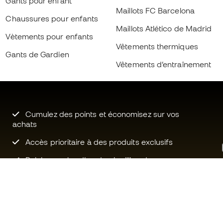
Gants pour enfant
Maillots FC Barcelona
Chaussures pour enfants
Maillots Atlético de Madrid
Vètements pour enfants
Vêtements thermiques
Gants de Gardien
Vêtements d’entraînement
Cumulez des points et économisez sur vos
achats
Accès prioritaire à des produits exclusifs
Rejoignez plus d’un demi-million de
membres.