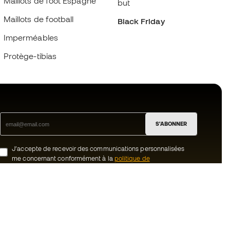
Maillots de foot Espagne
but
Maillots de football
Black Friday
Imperméables
Protège-tibias
S'ABONNER
J’accepte de recevoir des communications personnalisées
me concernant conformément à la
politique de
confidentialité
de Sports Emotion.