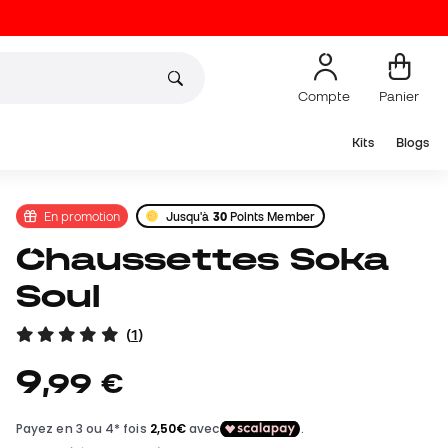
Compte
Panier
Kits
Blogs
En promotion
Jusqu'à
30
Points Member
Chaussettes Soka
Soul
(
1
)
9
,
99
€