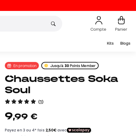
Compte
Panier
Kits
Blogs
En promotion
Jusqu'à
30
Points Member
Chaussettes Soka
Soul
(
1
)
9
,
99
€