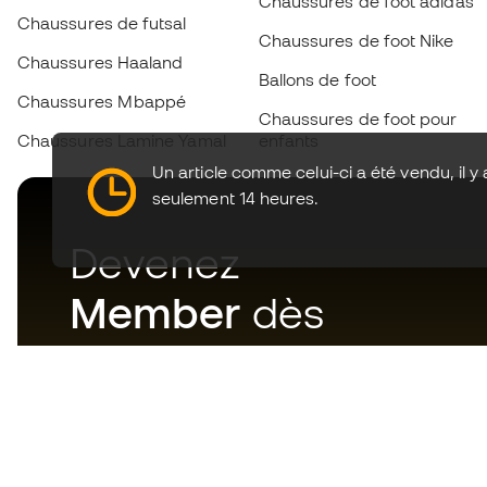
Chaussures de foot adidas
Chaussures de futsal
Chaussures de foot Nike
Chaussures Haaland
Ballons de foot
Chaussures Mbappé
Chaussures de foot pour
Chaussures Lamine Yamal
enfants
Un article comme celui-ci a été vendu, il y 
seulement 14 heures.
Devenez
Member
dès
maintenant