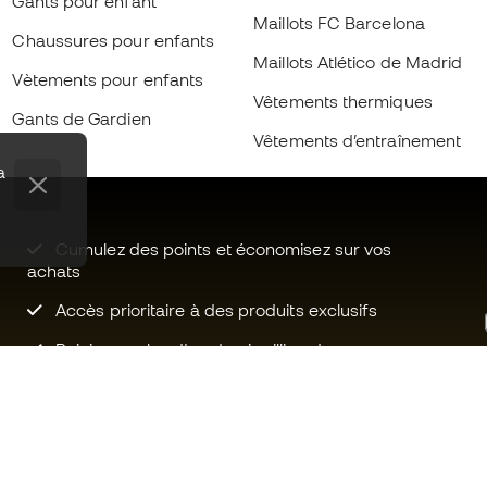
Gants pour enfant
Maillots FC Barcelona
Chaussures pour enfants
Maillots Atlético de Madrid
Vètements pour enfants
Vêtements thermiques
Gants de Gardien
Vêtements d’entraînement
a
Cumulez des points et économisez sur vos
achats
Accès prioritaire à des produits exclusifs
Rejoignez plus d’un demi-million de
membres.