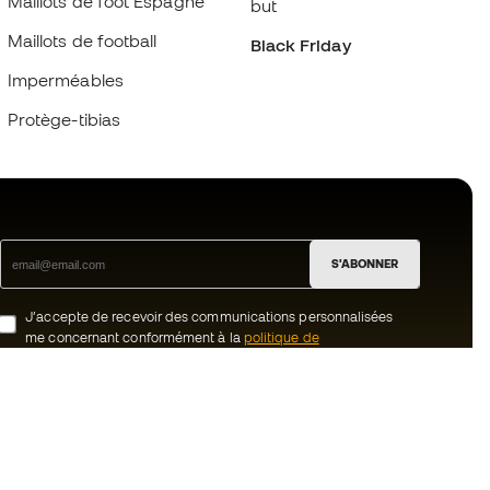
Maillots de foot Espagne
but
Maillots de football
Black Friday
Imperméables
Protège-tibias
S'ABONNER
J’accepte de recevoir des communications personnalisées
me concernant conformément à la
politique de
confidentialité
de Sports Emotion.