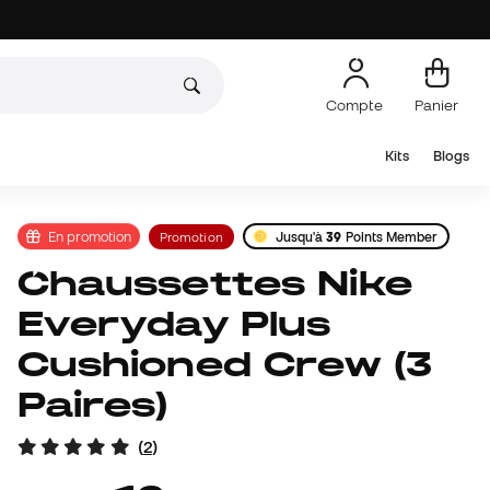
Compte
Panier
Kits
Blogs
En promotion
Promotion
Jusqu'à
39
Points Member
Chaussettes Nike
Everyday Plus
Cushioned Crew (3
Paires)
(
2
)