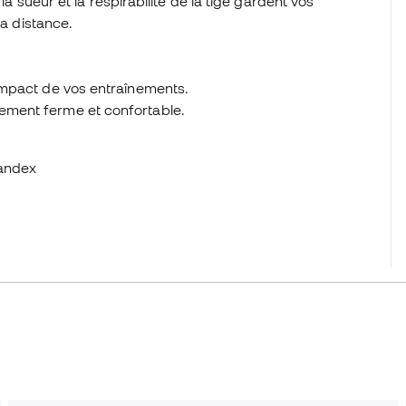
la sueur et la respirabilité de la tige gardent vos
la distance.
'impact de vos entraînements.
tement ferme et confortable.
pandex