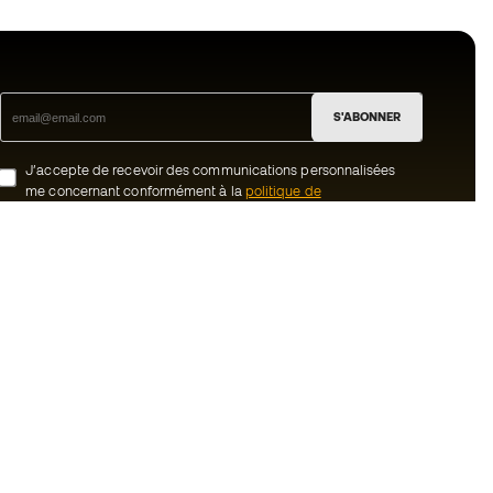
S'ABONNER
J’accepte de recevoir des communications personnalisées
me concernant conformément à la
politique de
confidentialité
de Sports Emotion.
ion
#BeTheBest
uté Member
Chez Sports Emotion, nous encourageons
une culture de vie sportive axée sur le
tre équipe
bien-être total de l’athlète, grâce à un
écosystème construit autour de la