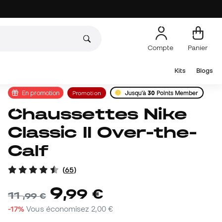
Compte
Panier
Kits
Blogs
En promotion
Promotion
Jusqu'à
30
Points Member
Chaussettes Nike
Classic II Over-the-
Calf
(
65
)
9
,
99
€
11
,
99
€
-17%
Vous économisez
2,00 €