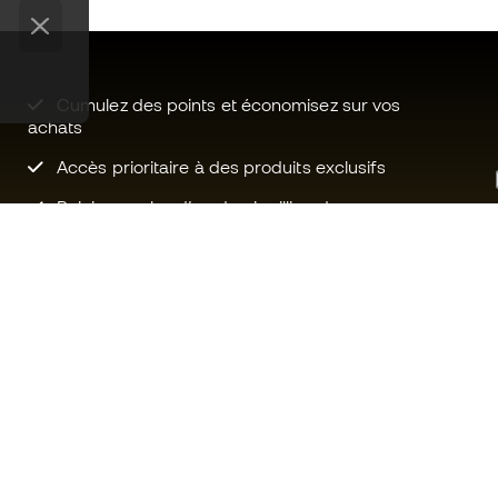
Cumulez des points et économisez sur vos
achats
Accès prioritaire à des produits exclusifs
Rejoignez plus d’un demi-million de
membres.
Besoin d'aide ?
Fútbol Emot
Service client
La communa
Échanges et retours
Rejoignez no