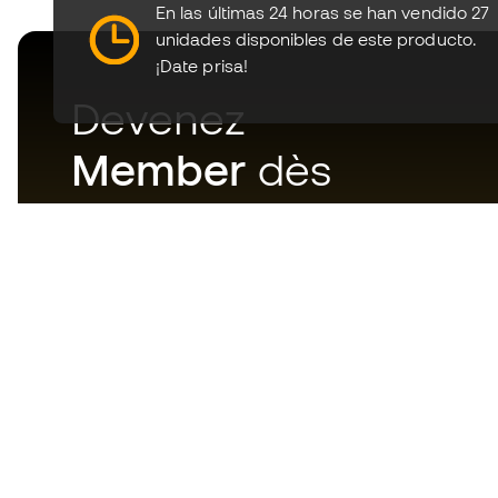
En las últimas 24 horas se han vendido 27
unidades disponibles de este producto.
¡Date prisa!
Devenez
Member
dès
maintenant
Téléchargez maintenant
l'application pour les
passionnés du matériel de foot
et profitez d'un achat plus