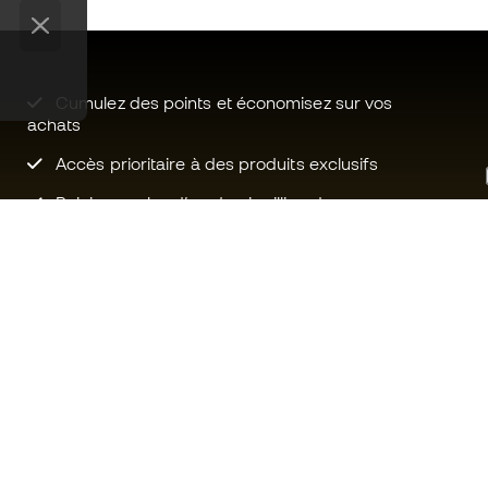
Cumulez des points et économisez sur vos
achats
Accès prioritaire à des produits exclusifs
Rejoignez plus d’un demi-million de
membres.
Besoin d'aide ?
Fútbol Emot
Service client
La communa
Échanges et retours
Rejoignez no