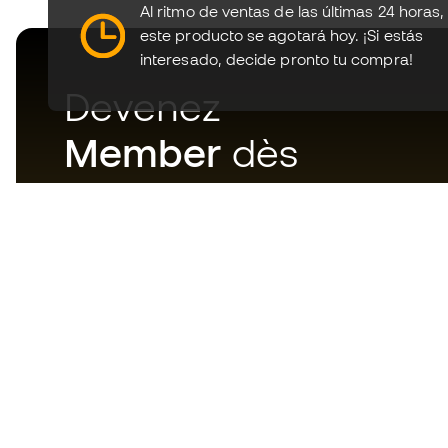
Al ritmo de ventas de las últimas 24 horas,
este producto se agotará hoy.
¡Si estás
interesado, decide pronto tu compra!
Devenez
Member
dès
maintenant
Téléchargez maintenant
l'application pour les
passionnés du matériel de foot
et profitez d'un achat plus