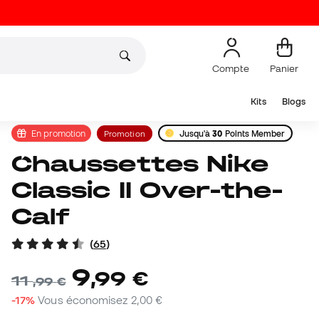
Compte
Panier
Kits
Blogs
En promotion
Promotion
Jusqu'à
30
Points Member
Chaussettes Nike
Classic II Over-the-
Calf
(
65
)
9
,
99
€
11
,
99
€
-17%
Vous économisez
2,00 €