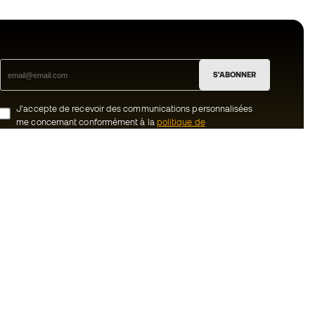
S'ABONNER
J’accepte de recevoir des communications personnalisées
me concernant conformément à la
politique de
confidentialité
de Sports Emotion.
ion
#BeTheBest
uté Member
Chez Sports Emotion, nous encourageons
une culture de vie sportive axée sur le
tre équipe
bien-être total de l’athlète, grâce à un
écosystème construit autour de la