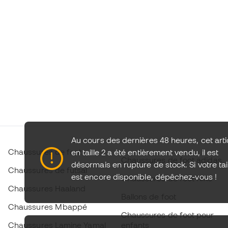
Au cours des dernières 48 heures, cet arti
Chaussures de foot
en taille 2 a été entièrement vendu, il est
Chaussures de foot adidas
désormais en rupture de stock. Si votre tai
Chaussures de futsal
est encore disponible,
dépêchez-vous !
Chaussures de foot Nike
Chaussures Haaland
Ballons de foot
Chaussures Mbappé
Chaussures de foot pour
Chaussures Lamine Yamal
enfants