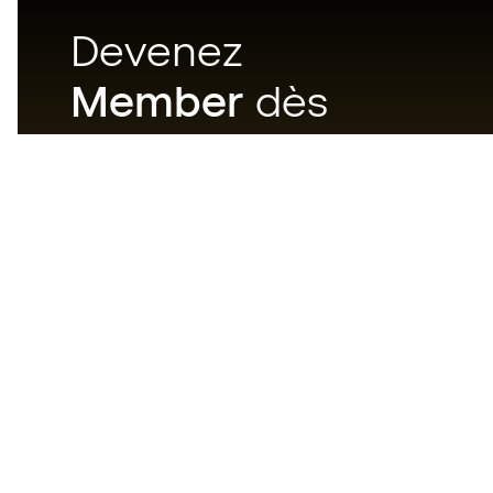
Devenez
Member
dès
maintenant
Téléchargez maintenant
l'application pour les
passionnés du matériel de foot
et profitez d'un achat plus
rapide et pratique.