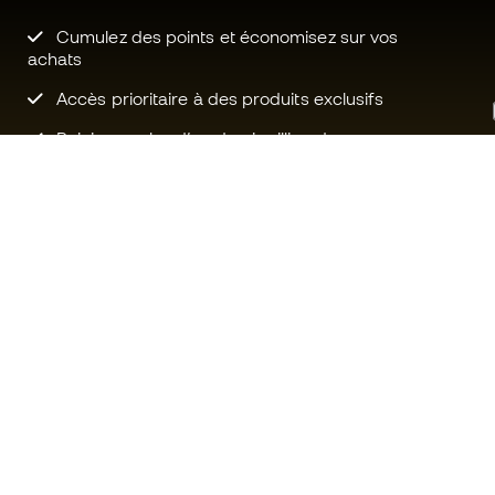
Cumulez des points et économisez sur vos
achats
Accès prioritaire à des produits exclusifs
Rejoignez plus d’un demi-million de
membres.
Besoin d'aide ?
Fútbol Emot
Service client
La communa
Échanges et retours
Rejoignez no
Guide de l'équipement de football
Conditions g
Guide des tailles
Politique de 