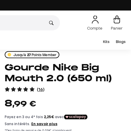
Compte
Panier
Kits
Blogs
Jusqu'à
27
Points Member
Gourde Nike Big
Mouth 2.0 (650 ml)
(
16
)
8
,
99
€