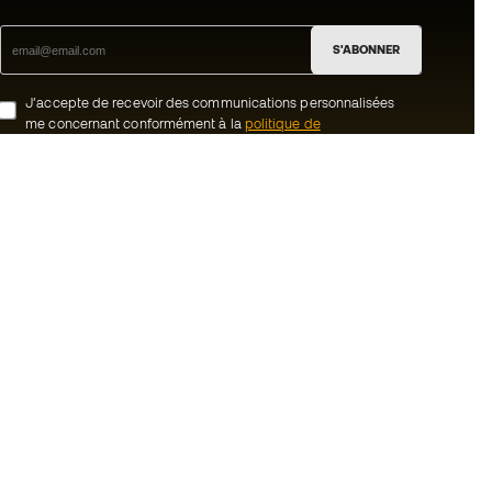
S'ABONNER
J’accepte de recevoir des communications personnalisées
me concernant conformément à la
politique de
confidentialité
de Sports Emotion.
ion
#BeTheBest
uté Member
Chez Sports Emotion, nous encourageons
une culture de vie sportive axée sur le
tre équipe
bien-être total de l’athlète, grâce à un
écosystème construit autour de la
énérales de vente
spécialisation de chacune des marques
qui composent le groupe.
cookies