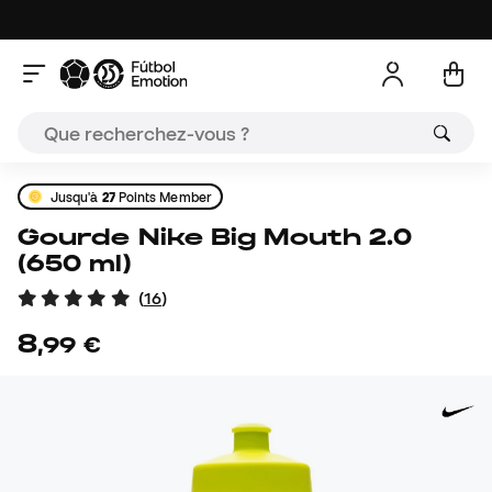
Jusqu'à
27
Points Member
Gourde Nike Big Mouth 2.0
(650 ml)
(
16
)
8
,
99
€