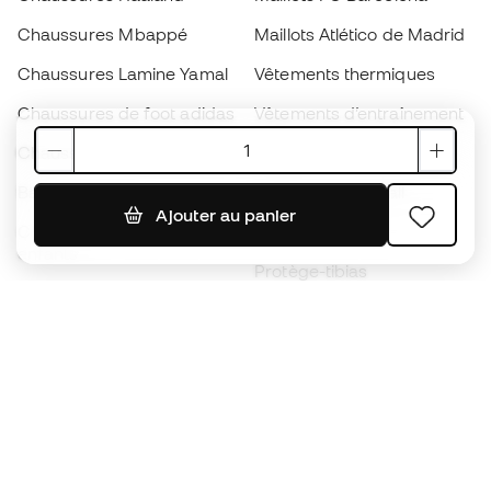
Chaussures Mbappé
Maillots Atlético de Madrid
Chaussures Lamine Yamal
Vêtements thermiques
Chaussures de foot adidas
Vêtements d’entraînement
Chaussures de foot Nike
Maillots de foot Espagne
Ballons de foot
Maillots de football
Ajouter au panier
Chaussures de foot pour
Imperméables
enfants
Protège-tibias
Gants pour enfant
Vêtements de gardien de
Chaussures pour enfants
but
Vètements pour enfants
Black Friday
Devenez