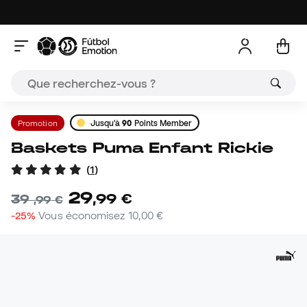
Promotion
Jusqu'à
90
Points Member
Baskets Puma Enfant Rickie
(
1
)
29
,
99
€
39
,
99
€
-25%
Vous économisez
10,00 €