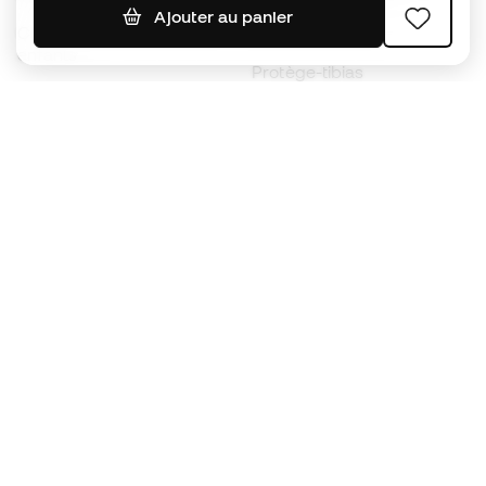
Ajouter au panier
Chaussures de foot pour
Imperméables
enfants
Protège-tibias
Gants pour enfant
Vêtements de gardien de
Chaussures pour enfants
but
Vètements pour enfants
Black Friday
Devenez
Member
dès maintenant
Cumulez des points et économisez sur vos
achats
Accès prioritaire à des produits exclusifs
Rejoignez plus d’un demi-million de membres.