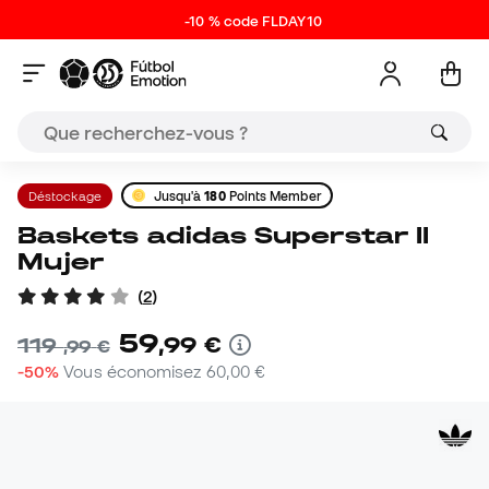
-10 % code FLDAY10
Déstockage
Jusqu'à
180
Points Member
Baskets adidas Superstar II
Mujer
(
2
)
59
,
99
€
119
,
99
€
-50%
Vous économisez
60,00 €