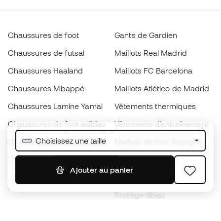
Chaussures de foot
Gants de Gardien
Chaussures de futsal
Maillots Real Madrid
Chaussures Haaland
Maillots FC Barcelona
Chaussures Mbappé
Maillots Atlético de Madrid
Chaussures Lamine Yamal
Vêtements thermiques
Chaussures de foot adidas
Vêtements d’entraînement
Choisissez une taille
Chaussures de foot Nike
Maillots de foot Espagne
Ballons de foot
Maillots de football
Ajouter au panier
Chaussures de foot pour
Imperméables
enfants
Protège-tibias
Gants pour enfant
Vêtements de gardien de