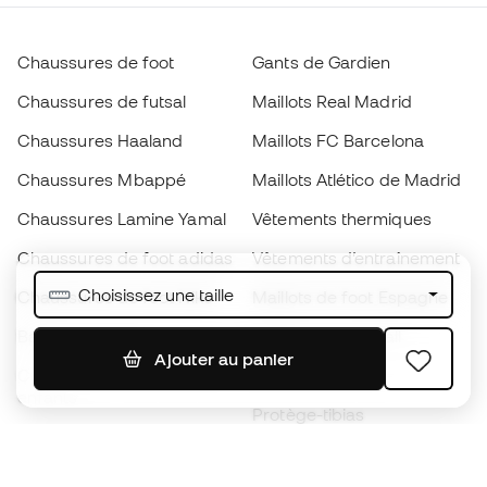
Chaussures de foot
Gants de Gardien
Chaussures de futsal
Maillots Real Madrid
Chaussures Haaland
Maillots FC Barcelona
Chaussures Mbappé
Maillots Atlético de Madrid
Chaussures Lamine Yamal
Vêtements thermiques
Chaussures de foot adidas
Vêtements d’entraînement
Choisissez une taille
Chaussures de foot Nike
Maillots de foot Espagne
Ballons de foot
Maillots de football
Ajouter au panier
Chaussures de foot pour
Imperméables
enfants
Protège-tibias
Gants pour enfant
Vêtements de gardien de
Chaussures pour enfants
but