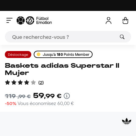
Déstockage
Jusqu'à
180
Points Member
Baskets adidas Superstar II
Mujer
(
2
)
59
,
99
€
119
,
99
€
-50%
Vous économisez
60,00 €