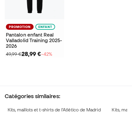
PROMOTION
ENFANT
Pantalon enfant Real
Valladolid Training 2025-
2026
28,99 €
49,99 €
−42%
Catégories similaires:
Kits, maillots et t-shirts de l'Atlético de Madrid
Kits, mail