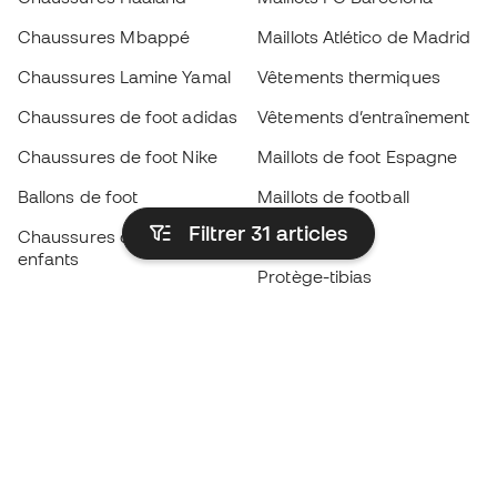
Chaussures Mbappé
Maillots Atlético de Madrid
Chaussures Lamine Yamal
Vêtements thermiques
Chaussures de foot adidas
Vêtements d’entraînement
Chaussures de foot Nike
Maillots de foot Espagne
Ballons de foot
Maillots de football
Filtrer 31
articles
Chaussures de foot pour
Imperméables
enfants
Protège-tibias
Gants pour enfant
Vêtements de gardien de
Chaussures pour enfants
but
Vètements pour enfants
Black Friday
Devenez